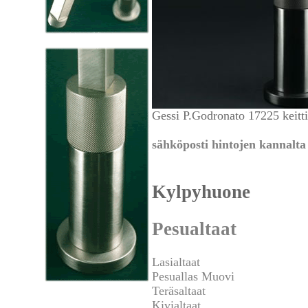
Gessi P.Godronato 17225 keitt
sähköposti hintojen kannalta 
Kylpyhuone
Pesualtaat
Lasialtaat
Pesuallas Muovi
Teräsaltaat
Kivialtaat