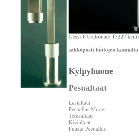
Gessi P.Godronato 17227 keitt
sähköposti hintojen kannalta 
Kylpyhuone
Pesualtaat
Lasialtaat
Pesuallas Muovi
Teräsaltaat
Kivialtaat
Puusta Pesuallas