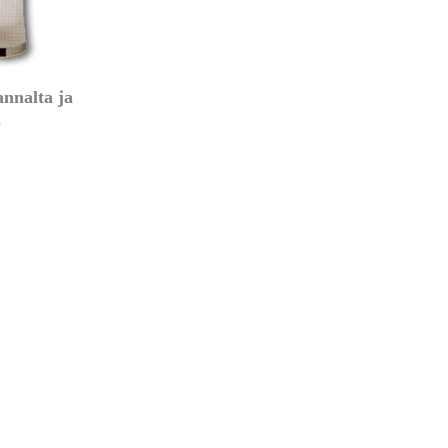
annalta ja
n