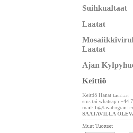
Suihkualtaat
Laatat
Mosaiikkiviru
Laatat
Ajan Kylpyhu
Keittiö
Keittiö Hanat
Lasialtaat|
sms tai whatsapp +44 7
mail:
fi@lavabogiant.
SAATAVILLA OLEV
Muut Tuotteet