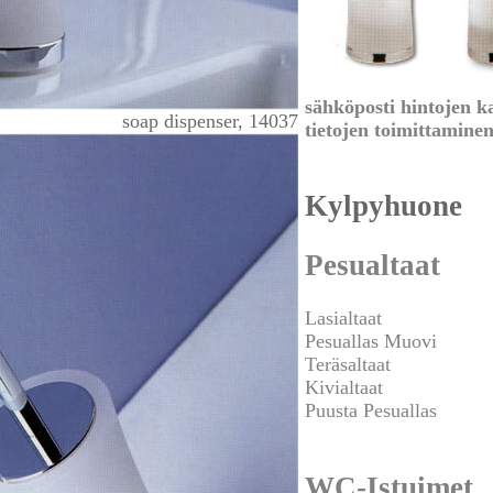
sähköposti hintojen k
soap dispenser, 14037
tietojen toimittamine
Kylpyhuone
Pesualtaat
Lasialtaat
Pesuallas Muovi
Teräsaltaat
Kivialtaat
Puusta Pesuallas
WC-Istuimet