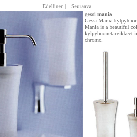
Edellinen |
Seuraava
gessi
mania
Gessi Mania kylpyhuon
Mania is a beautiful col
kylpyhuonetarvikkeet in
chrome.