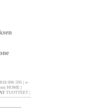
ksen
one
818 096 595 | e-
com
|
HOME
|
AT
TUOTTEET |