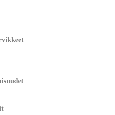
vikkeet
isuudet
it