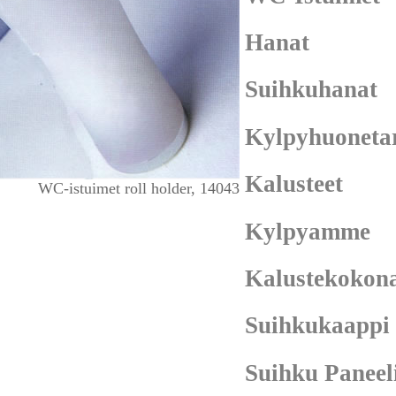
Hanat
Suihkuhanat
Kylpyhuonetar
Kalusteet
WC-istuimet roll holder, 14043
Kylpyamme
Kalustekokona
Suihkukaappi
Suihku Paneel