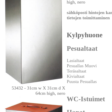
high, nero
sähköposti hintojen ka
tietojen toimittaminen
Kylpyhuone
Pesualtaat
Lasialtaat
Pesuallas Muovi
Teräsaltaat
Kivialtaat
Puusta Pesuallas
53432 - 31cm w X 31cm d X
64cm high, nero
WC-Istuimet