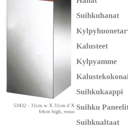
Hanat
Suihkuhanat
Kylpyhuonetar
Kalusteet
Kylpyamme
Kalustekokona
Suihkukaappi
53432 - 31cm w X 31cm d X
Suihku Paneeli
64cm high, rosso
Suihkualtaat