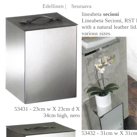
Edellinen |
Seuraava
lineabeta
secioni
Lineabeta Secioni, RST 
with a natural leather lid
various sizes.
53431 - 23cm w X 23cm d X
34cm high, nero
53432 - 31cm w X 31c