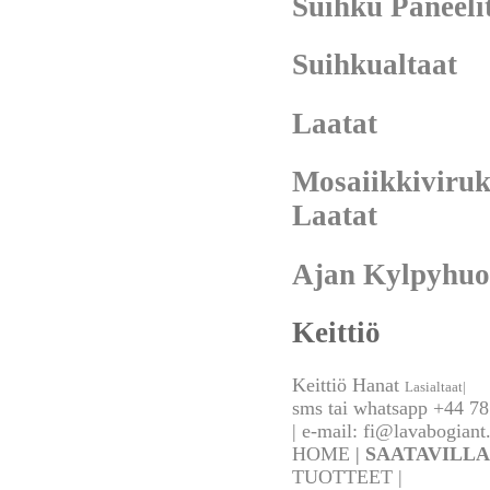
Suihku Paneeli
Suihkualtaat
Laatat
Mosaiikkiviru
Laatat
Ajan Kylpyhuo
Keittiö
Keittiö Hanat
Lasialtaat|
sms tai whatsapp +44 7
| e-mail:
fi@lavabogiant
HOME
|
SAATAVILLA
TUOTTEET |