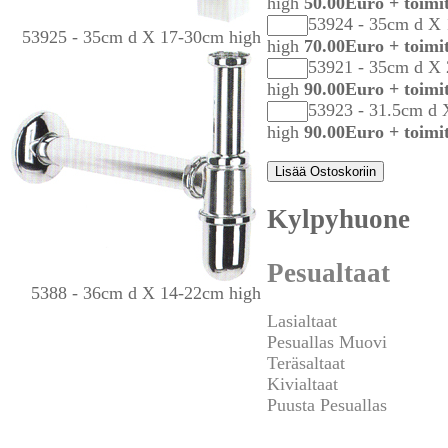
high
50.00Euro + toimi
53924 - 35cm d X
53925 - 35cm d X 17-30cm high
high
70.00Euro + toimi
53921 - 35cm d X
high
90.00Euro + toimi
53923 - 31.5cm d
high
90.00Euro + toimi
Kylpyhuone
Pesualtaat
5388 - 36cm d X 14-22cm high
Lasialtaat
Pesuallas Muovi
Teräsaltaat
Kivialtaat
Puusta Pesuallas